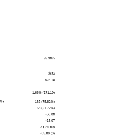
99.90%
変動
-823.10
1.68% (171.10)
%）
182 (75.82%)
63 (21.72%)
-50.00
-13.07
3 (-85.80)
-85.80 (3)