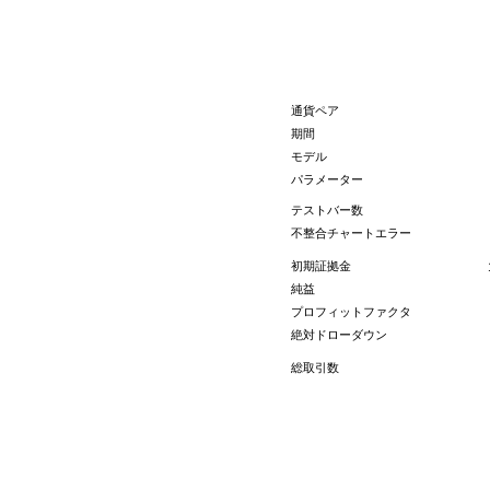
通貨ペア
期間
モデル
パラメーター
テストバー数
不整合チャートエラー
初期証拠金
純益
プロフィットファクタ
絶対ドローダウン
総取引数