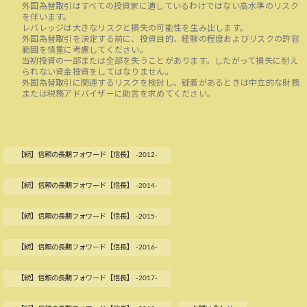
外国為替取引はすべての投資家に適しているわけではない高水準のリスク
を伴います。
レバレッジは大きなリスクと損失の可能性を生み出します。
外国為替取引を決定する前に、投資目的、経験の程度およびリスクの許容
範囲を慎重に考慮してください。
当初投資の一部または全部を失うことがあります。したがって損失に耐え
られない資金投資をしてはなりません。
外国為替取引に関連するリスクを検討し、疑義があるときは中立的な財務
または税務アドバイザーに助言を求めてください。
【続】信頼の長期フォワード【信長】 -2012-
【続】信頼の長期フォワード【信長】 -2014-
【続】信頼の長期フォワード【信長】 -2015-
【続】信頼の長期フォワード【信長】 -2016-
【続】信頼の長期フォワード【信長】 -2017-