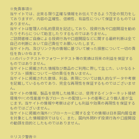
※免責事項※
当サイトでは、出来る限り正確な情報をお伝えできるよう万全の努力をし
ておりますが、内容の正確性、信頼性、有益性について保証するものでは
ありません。
当サイトは管理人の私的意見を記述しており、投資行為や口座開設を勧め
たりそれらについて助言したりするものではありません。
ご訪問者様ご自身による投資行為や口座開設などに関する最終判断は全て
自己の判断において自己責任でお願いいたします。
当サイト内、及びリンク先の情報に基づいて被った損害について一切の責
任を負いかねます。
EAのバックテストやフォワードテスト等の実績は将来の利益を保証する
ものではありません。
当サイトに掲載された情報及び商品のご利用に際して生じた、いかなるト
ラブル・損害について一切の責任を負いません。
当サイトに掲載された数値、利益、表現については個人的なデータや考察
を記載しているものであり、完全な再現性を保証するものではございませ
ん。
当サイトの情報、製品を使用した結果には、使用するインターネット接続
環境やPCの性能差や各ブローカーの配信レートの差等により個人差が生
じます。当サイトの情報や考察は必ずしも利益や効果の再現性を保証する
ものではございません。
当サイトに掲載の海外FXブローカーに関する全ての情報は日本国内居住者
を対象とした情報提供ではなく、また、国内外問わず投資行為や口座開設
の勧誘を目的としたものではありません。
※リスク警告※