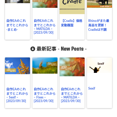
自作EAのこれ
自作EAのこれ
【Cradle】価格
Rhinoがまた最
までとこれから
までとこれから
変動履歴
高益を更新！
– MATILDA –
-まとめ-
Cradleは不調
[2023/09/30]
New Posts
最新記事 -
-
Sexif
自作EAのこれ
自作EAのこれ
自作EAのこれ
までとこれから
までとこれから
までとこれから
– Sexif –
– Fixes –
– MATILDA –
[2023/09/30]
[2023/09/30]
[2023/09/30]