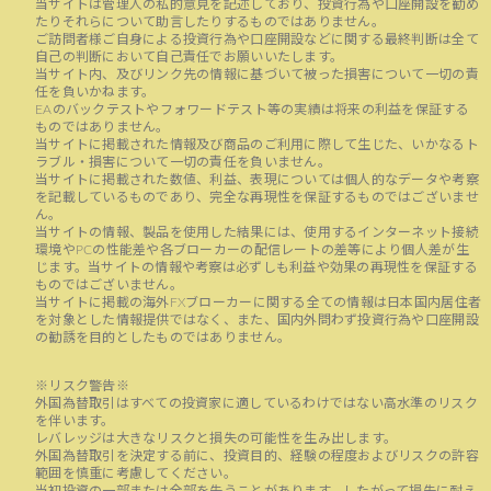
当サイトは管理人の私的意見を記述しており、投資行為や口座開設を勧め
たりそれらについて助言したりするものではありません。
ご訪問者様ご自身による投資行為や口座開設などに関する最終判断は全て
自己の判断において自己責任でお願いいたします。
当サイト内、及びリンク先の情報に基づいて被った損害について一切の責
任を負いかねます。
EAのバックテストやフォワードテスト等の実績は将来の利益を保証する
ものではありません。
当サイトに掲載された情報及び商品のご利用に際して生じた、いかなるト
ラブル・損害について一切の責任を負いません。
当サイトに掲載された数値、利益、表現については個人的なデータや考察
を記載しているものであり、完全な再現性を保証するものではございませ
ん。
当サイトの情報、製品を使用した結果には、使用するインターネット接続
環境やPCの性能差や各ブローカーの配信レートの差等により個人差が生
じます。当サイトの情報や考察は必ずしも利益や効果の再現性を保証する
ものではございません。
当サイトに掲載の海外FXブローカーに関する全ての情報は日本国内居住者
を対象とした情報提供ではなく、また、国内外問わず投資行為や口座開設
の勧誘を目的としたものではありません。
※リスク警告※
外国為替取引はすべての投資家に適しているわけではない高水準のリスク
を伴います。
レバレッジは大きなリスクと損失の可能性を生み出します。
外国為替取引を決定する前に、投資目的、経験の程度およびリスクの許容
範囲を慎重に考慮してください。