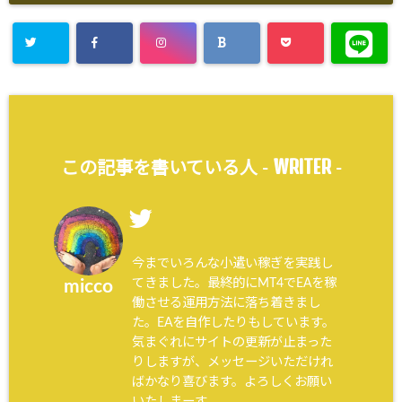
WRITER
この記事を書いている人 -
-
今までいろんな小遣い稼ぎを実践し
てきました。最終的にMT4でEAを稼
micco
働させる運用方法に落ち着きまし
た。EAを自作したりもしています。
気まぐれにサイトの更新が止まった
りしますが、メッセージいただけれ
ばかなり喜びます。よろしくお願い
いたしまーす。