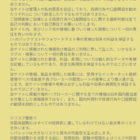
ありません。
当サイトは管理人の私的意見を記述しており、投資行為や口座開設を勧め
たりそれらについて助言したりするものではありません。
ご訪問者様ご自身による投資行為や口座開設などに関する最終判断は全て
自己の判断において自己責任でお願いいたします。
当サイト内、及びリンク先の情報に基づいて被った損害について一切の責
任を負いかねます。
EAのバックテストやフォワードテスト等の実績は将来の利益を保証する
ものではありません。
当サイトに掲載された情報及び商品のご利用に際して生じた、いかなるト
ラブル・損害について一切の責任を負いません。
当サイトに掲載された数値、利益、表現については個人的なデータや考察
を記載しているものであり、完全な再現性を保証するものではございませ
ん。
当サイトの情報、製品を使用した結果には、使用するインターネット接続
環境やPCの性能差や各ブローカーの配信レートの差等により個人差が生
じます。当サイトの情報や考察は必ずしも利益や効果の再現性を保証する
ものではございません。
当サイトに掲載の海外FXブローカーに関する全ての情報は日本国内居住者
を対象とした情報提供ではなく、また、国内外問わず投資行為や口座開設
の勧誘を目的としたものではありません。
※リスク警告※
外国為替取引はすべての投資家に適しているわけではない高水準のリスク
を伴います。
レバレッジは大きなリスクと損失の可能性を生み出します。
外国為替取引を決定する前に、投資目的、経験の程度およびリスクの許容