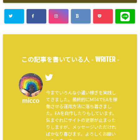
WRITER
この記事を書いている人 -
-
今までいろんな小遣い稼ぎを実践し
てきました。最終的にMT4でEAを稼
micco
働させる運用方法に落ち着きまし
た。EAを自作したりもしています。
気まぐれにサイトの更新が止まった
りしますが、メッセージいただけれ
ばかなり喜びます。よろしくお願い