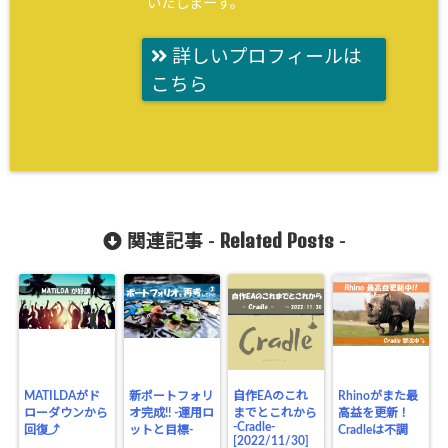
いたしまーす。
詳しいプロフィールは
こちら
Related Posts
関連記事 -
-
MATILDAがド
新ポートフォリ
自作EAのこれ
Rhinoがまた最
ローダウンから
オ完成!! -運用ロ
までとこれから
高益を更新！
-Cradle-
回復⤴
ットと目標-
Cradleは不調
[2022/11/30]