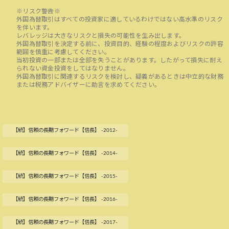
※リスク警告※
外国為替取引はすべての投資家に適しているわけではない高水準のリスク
を伴います。
レバレッジは大きなリスクと損失の可能性を生み出します。
外国為替取引を決定する前に、投資目的、経験の程度およびリスクの許容
範囲を慎重に考慮してください。
当初投資の一部または全部を失うことがあります。したがって損失に耐え
られない資金投資をしてはなりません。
外国為替取引に関連するリスクを検討し、疑義があるときは中立的な財務
または税務アドバイザーに助言を求めてください。
【続】信頼の長期フォワード【信長】 -2012-
【続】信頼の長期フォワード【信長】 -2014-
【続】信頼の長期フォワード【信長】 -2015-
【続】信頼の長期フォワード【信長】 -2016-
【続】信頼の長期フォワード【信長】 -2017-