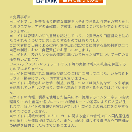
※免責事項※
当サイトでは、出来る限り正確な情報をお伝えできるよう万全の努力をし
ておりますが、内容の正確性、信頼性、有益性について保証するものでは
ありません。
当サイトは管理人の私的意見を記述しており、投資行為や口座開設を勧め
たりそれらについて助言したりするものではありません。
ご訪問者様ご自身による投資行為や口座開設などに関する最終判断は全て
自己の判断において自己責任でお願いいたします。
当サイト内、及びリンク先の情報に基づいて被った損害について一切の責
任を負いかねます。
EAのバックテストやフォワードテスト等の実績は将来の利益を保証する
ものではありません。
当サイトに掲載された情報及び商品のご利用に際して生じた、いかなるト
ラブル・損害について一切の責任を負いません。
当サイトに掲載された数値、利益、表現については個人的なデータや考察
を記載しているものであり、完全な再現性を保証するものではございませ
ん。
当サイトの情報、製品を使用した結果には、使用するインターネット接続
環境やPCの性能差や各ブローカーの配信レートの差等により個人差が生
じます。当サイトの情報や考察は必ずしも利益や効果の再現性を保証する
ものではございません。
当サイトに掲載の海外FXブローカーに関する全ての情報は日本国内居住者
を対象とした情報提供ではなく、また、国内外問わず投資行為や口座開設
の勧誘を目的としたものではありません。