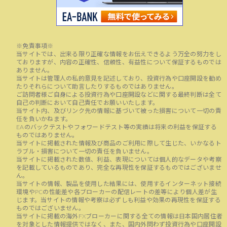
※免責事項※
当サイトでは、出来る限り正確な情報をお伝えできるよう万全の努力をし
ておりますが、内容の正確性、信頼性、有益性について保証するものでは
ありません。
当サイトは管理人の私的意見を記述しており、投資行為や口座開設を勧め
たりそれらについて助言したりするものではありません。
ご訪問者様ご自身による投資行為や口座開設などに関する最終判断は全て
自己の判断において自己責任でお願いいたします。
当サイト内、及びリンク先の情報に基づいて被った損害について一切の責
任を負いかねます。
EAのバックテストやフォワードテスト等の実績は将来の利益を保証する
ものではありません。
当サイトに掲載された情報及び商品のご利用に際して生じた、いかなるト
ラブル・損害について一切の責任を負いません。
当サイトに掲載された数値、利益、表現については個人的なデータや考察
を記載しているものであり、完全な再現性を保証するものではございませ
ん。
当サイトの情報、製品を使用した結果には、使用するインターネット接続
環境やPCの性能差や各ブローカーの配信レートの差等により個人差が生
じます。当サイトの情報や考察は必ずしも利益や効果の再現性を保証する
ものではございません。
当サイトに掲載の海外FXブローカーに関する全ての情報は日本国内居住者
を対象とした情報提供ではなく、また、国内外問わず投資行為や口座開設