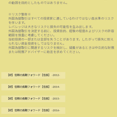
の勧誘を目的としたものではありません。
※リスク警告※
外国為替取引はすべての投資家に適しているわけではない高水準のリスク
を伴います。
レバレッジは大きなリスクと損失の可能性を生み出します。
外国為替取引を決定する前に、投資目的、経験の程度およびリスクの許容
範囲を慎重に考慮してください。
当初投資の一部または全部を失うことがあります。したがって損失に耐え
られない資金投資をしてはなりません。
外国為替取引に関連するリスクを検討し、疑義があるときは中立的な財務
または税務アドバイザーに助言を求めてください。
【続】信頼の長期フォワード【信長】 -2012-
【続】信頼の長期フォワード【信長】 -2014-
【続】信頼の長期フォワード【信長】 -2015-
【続】信頼の長期フォワード【信長】 -2016-