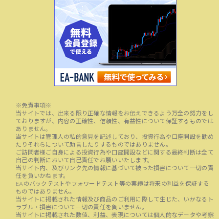
※免責事項※
当サイトでは、出来る限り正確な情報をお伝えできるよう万全の努力をし
ておりますが、内容の正確性、信頼性、有益性について保証するものでは
ありません。
当サイトは管理人の私的意見を記述しており、投資行為や口座開設を勧め
たりそれらについて助言したりするものではありません。
ご訪問者様ご自身による投資行為や口座開設などに関する最終判断は全て
自己の判断において自己責任でお願いいたします。
当サイト内、及びリンク先の情報に基づいて被った損害について一切の責
任を負いかねます。
EAのバックテストやフォワードテスト等の実績は将来の利益を保証する
ものではありません。
当サイトに掲載された情報及び商品のご利用に際して生じた、いかなるト
ラブル・損害について一切の責任を負いません。
当サイトに掲載された数値、利益、表現については個人的なデータや考察