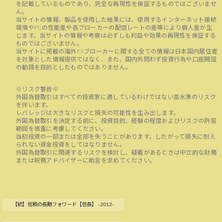
を記載しているものであり、完全な再現性を保証するものではございませ
ん。
当サイトの情報、製品を使用した結果には、使用するインターネット接続
環境やPCの性能差や各ブローカーの配信レートの差等により個人差が生
じます。当サイトの情報や考察は必ずしも利益や効果の再現性を保証する
ものではございません。
当サイトに掲載の海外FXブローカーに関する全ての情報は日本国内居住者
を対象とした情報提供ではなく、また、国内外問わず投資行為や口座開設
の勧誘を目的としたものではありません。
※リスク警告※
外国為替取引はすべての投資家に適しているわけではない高水準のリスク
を伴います。
レバレッジは大きなリスクと損失の可能性を生み出します。
外国為替取引を決定する前に、投資目的、経験の程度およびリスクの許容
範囲を慎重に考慮してください。
当初投資の一部または全部を失うことがあります。したがって損失に耐え
られない資金投資をしてはなりません。
外国為替取引に関連するリスクを検討し、疑義があるときは中立的な財務
または税務アドバイザーに助言を求めてください。
【続】信頼の長期フォワード【信長】 -2012-