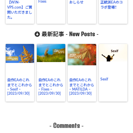
Fixes
【WIN-
おしらせ
正統派EAのコ
VPS.com】ご質
ラボ登場!!
問いただきまし
た。
New Posts
最新記事 -
-
Sexif
自作EAのこれ
自作EAのこれ
自作EAのこれ
までとこれから
までとこれから
までとこれから
– Sexif –
– Fixes –
– MATILDA –
[2023/09/30]
[2023/09/30]
[2023/09/30]
Comments
-
-