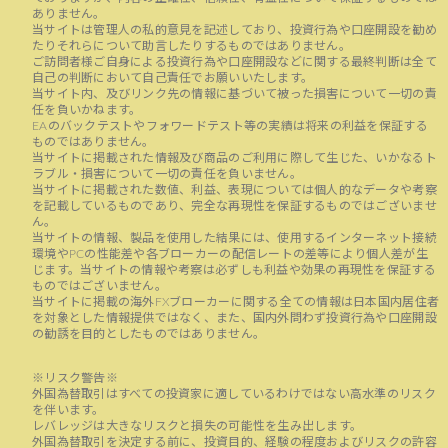
ありません。
当サイトは管理人の私的意見を記述しており、投資行為や口座開設を勧め
たりそれらについて助言したりするものではありません。
ご訪問者様ご自身による投資行為や口座開設などに関する最終判断は全て
自己の判断において自己責任でお願いいたします。
当サイト内、及びリンク先の情報に基づいて被った損害について一切の責
任を負いかねます。
EAのバックテストやフォワードテスト等の実績は将来の利益を保証する
ものではありません。
当サイトに掲載された情報及び商品のご利用に際して生じた、いかなるト
ラブル・損害について一切の責任を負いません。
当サイトに掲載された数値、利益、表現については個人的なデータや考察
を記載しているものであり、完全な再現性を保証するものではございませ
ん。
当サイトの情報、製品を使用した結果には、使用するインターネット接続
環境やPCの性能差や各ブローカーの配信レートの差等により個人差が生
じます。当サイトの情報や考察は必ずしも利益や効果の再現性を保証する
ものではございません。
当サイトに掲載の海外FXブローカーに関する全ての情報は日本国内居住者
を対象とした情報提供ではなく、また、国内外問わず投資行為や口座開設
の勧誘を目的としたものではありません。
※リスク警告※
外国為替取引はすべての投資家に適しているわけではない高水準のリスク
を伴います。
レバレッジは大きなリスクと損失の可能性を生み出します。
外国為替取引を決定する前に、投資目的、経験の程度およびリスクの許容