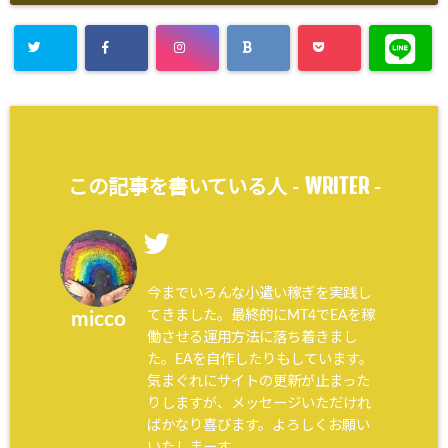
WRITER
この記事を書いている人 -
-
今までいろんな小遣い稼ぎを実践し
てきました。最終的にMT4でEAを稼
micco
働させる運用方法に落ち着きまし
た。EAを自作したりもしています。
気まぐれにサイトの更新が止まった
りしますが、メッセージいただけれ
ばかなり喜びます。よろしくお願い
いたしまーす。