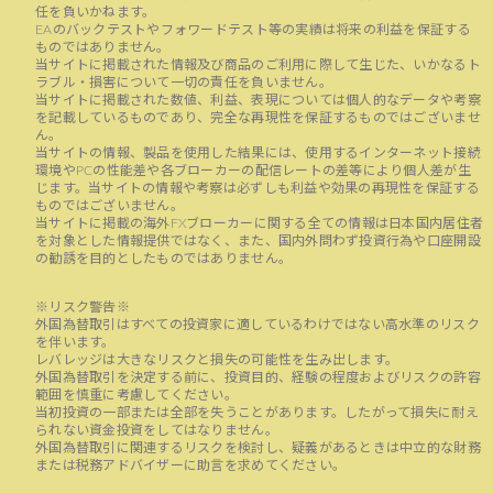
任を負いかねます。
EAのバックテストやフォワードテスト等の実績は将来の利益を保証する
ものではありません。
当サイトに掲載された情報及び商品のご利用に際して生じた、いかなるト
ラブル・損害について一切の責任を負いません。
当サイトに掲載された数値、利益、表現については個人的なデータや考察
を記載しているものであり、完全な再現性を保証するものではございませ
ん。
当サイトの情報、製品を使用した結果には、使用するインターネット接続
環境やPCの性能差や各ブローカーの配信レートの差等により個人差が生
じます。当サイトの情報や考察は必ずしも利益や効果の再現性を保証する
ものではございません。
当サイトに掲載の海外FXブローカーに関する全ての情報は日本国内居住者
を対象とした情報提供ではなく、また、国内外問わず投資行為や口座開設
の勧誘を目的としたものではありません。
※リスク警告※
外国為替取引はすべての投資家に適しているわけではない高水準のリスク
を伴います。
レバレッジは大きなリスクと損失の可能性を生み出します。
外国為替取引を決定する前に、投資目的、経験の程度およびリスクの許容
範囲を慎重に考慮してください。
当初投資の一部または全部を失うことがあります。したがって損失に耐え
られない資金投資をしてはなりません。
外国為替取引に関連するリスクを検討し、疑義があるときは中立的な財務
または税務アドバイザーに助言を求めてください。