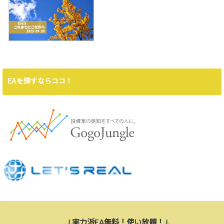
EAを探すならココ！
↓実力派EA無料！使い放題！↓