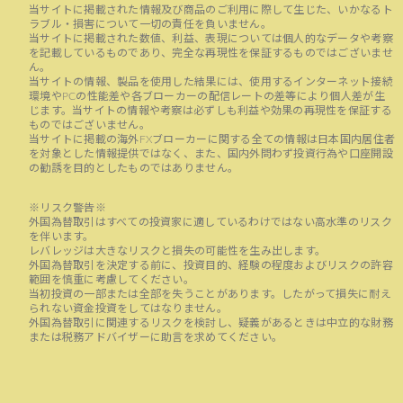
当サイトに掲載された情報及び商品のご利用に際して生じた、いかなるト
ラブル・損害について一切の責任を負いません。
当サイトに掲載された数値、利益、表現については個人的なデータや考察
を記載しているものであり、完全な再現性を保証するものではございませ
ん。
当サイトの情報、製品を使用した結果には、使用するインターネット接続
環境やPCの性能差や各ブローカーの配信レートの差等により個人差が生
じます。当サイトの情報や考察は必ずしも利益や効果の再現性を保証する
ものではございません。
当サイトに掲載の海外FXブローカーに関する全ての情報は日本国内居住者
を対象とした情報提供ではなく、また、国内外問わず投資行為や口座開設
の勧誘を目的としたものではありません。
※リスク警告※
外国為替取引はすべての投資家に適しているわけではない高水準のリスク
を伴います。
レバレッジは大きなリスクと損失の可能性を生み出します。
外国為替取引を決定する前に、投資目的、経験の程度およびリスクの許容
範囲を慎重に考慮してください。
当初投資の一部または全部を失うことがあります。したがって損失に耐え
られない資金投資をしてはなりません。
外国為替取引に関連するリスクを検討し、疑義があるときは中立的な財務
または税務アドバイザーに助言を求めてください。