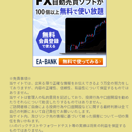
※免責事項※
当サイトでは、出来る限り正確な情報をお伝えできるよう万全の努力をし
ておりますが、内容の正確性、信頼性、有益性について保証するものでは
ありません。
当サイトは管理人の私的意見を記述しており、投資行為や口座開設を勧め
たりそれらについて助言したりするものではありません。
ご訪問者様ご自身による投資行為や口座開設などに関する最終判断は全て
自己の判断において自己責任でお願いいたします。
当サイト内、及びリンク先の情報に基づいて被った損害について一切の責
任を負いかねます。
EAのバックテストやフォワードテスト等の実績は将来の利益を保証する
ものではありません。