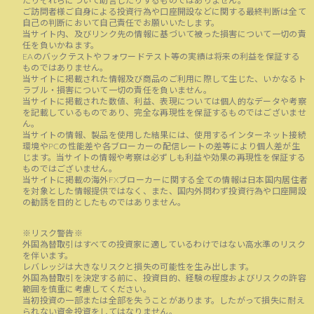
たりそれらについて助言したりするものではありません。
ご訪問者様ご自身による投資行為や口座開設などに関する最終判断は全て
自己の判断において自己責任でお願いいたします。
当サイト内、及びリンク先の情報に基づいて被った損害について一切の責
任を負いかねます。
EAのバックテストやフォワードテスト等の実績は将来の利益を保証する
ものではありません。
当サイトに掲載された情報及び商品のご利用に際して生じた、いかなるト
ラブル・損害について一切の責任を負いません。
当サイトに掲載された数値、利益、表現については個人的なデータや考察
を記載しているものであり、完全な再現性を保証するものではございませ
ん。
当サイトの情報、製品を使用した結果には、使用するインターネット接続
環境やPCの性能差や各ブローカーの配信レートの差等により個人差が生
じます。当サイトの情報や考察は必ずしも利益や効果の再現性を保証する
ものではございません。
当サイトに掲載の海外FXブローカーに関する全ての情報は日本国内居住者
を対象とした情報提供ではなく、また、国内外問わず投資行為や口座開設
の勧誘を目的としたものではありません。
※リスク警告※
外国為替取引はすべての投資家に適しているわけではない高水準のリスク
を伴います。
レバレッジは大きなリスクと損失の可能性を生み出します。
外国為替取引を決定する前に、投資目的、経験の程度およびリスクの許容
範囲を慎重に考慮してください。
当初投資の一部または全部を失うことがあります。したがって損失に耐え
られない資金投資をしてはなりません。