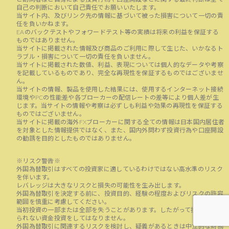
自己の判断において自己責任でお願いいたします。
当サイト内、及びリンク先の情報に基づいて被った損害について一切の責
任を負いかねます。
EAのバックテストやフォワードテスト等の実績は将来の利益を保証する
ものではありません。
当サイトに掲載された情報及び商品のご利用に際して生じた、いかなるト
ラブル・損害について一切の責任を負いません。
当サイトに掲載された数値、利益、表現については個人的なデータや考察
を記載しているものであり、完全な再現性を保証するものではございませ
ん。
当サイトの情報、製品を使用した結果には、使用するインターネット接続
環境やPCの性能差や各ブローカーの配信レートの差等により個人差が生
じます。当サイトの情報や考察は必ずしも利益や効果の再現性を保証する
ものではございません。
当サイトに掲載の海外FXブローカーに関する全ての情報は日本国内居住者
を対象とした情報提供ではなく、また、国内外問わず投資行為や口座開設
の勧誘を目的としたものではありません。
※リスク警告※
外国為替取引はすべての投資家に適しているわけではない高水準のリスク
を伴います。
レバレッジは大きなリスクと損失の可能性を生み出します。
外国為替取引を決定する前に、投資目的、経験の程度およびリスクの許容
範囲を慎重に考慮してください。
当初投資の一部または全部を失うことがあります。したがって損失に耐え
られない資金投資をしてはなりません。
外国為替取引に関連するリスクを検討し、疑義があるときは中立的な財務