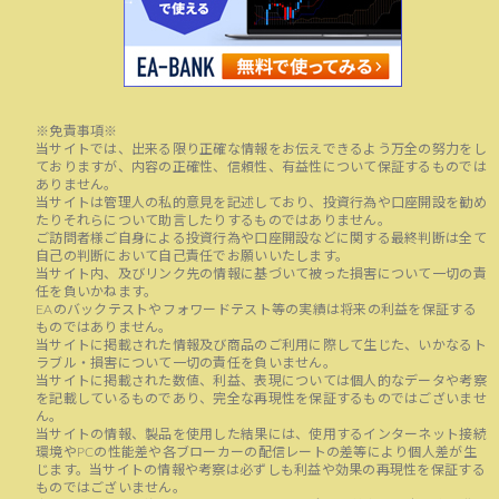
※免責事項※
当サイトでは、出来る限り正確な情報をお伝えできるよう万全の努力をし
ておりますが、内容の正確性、信頼性、有益性について保証するものでは
ありません。
当サイトは管理人の私的意見を記述しており、投資行為や口座開設を勧め
たりそれらについて助言したりするものではありません。
ご訪問者様ご自身による投資行為や口座開設などに関する最終判断は全て
自己の判断において自己責任でお願いいたします。
当サイト内、及びリンク先の情報に基づいて被った損害について一切の責
任を負いかねます。
EAのバックテストやフォワードテスト等の実績は将来の利益を保証する
ものではありません。
当サイトに掲載された情報及び商品のご利用に際して生じた、いかなるト
ラブル・損害について一切の責任を負いません。
当サイトに掲載された数値、利益、表現については個人的なデータや考察
を記載しているものであり、完全な再現性を保証するものではございませ
ん。
当サイトの情報、製品を使用した結果には、使用するインターネット接続
環境やPCの性能差や各ブローカーの配信レートの差等により個人差が生
じます。当サイトの情報や考察は必ずしも利益や効果の再現性を保証する
ものではございません。