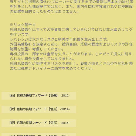
当サイトに掲載の海外FXブローカーに関する全ての情報は日本国内居住者
を対象とした情報提供ではなく、また、国内外問わず投資行為や口座開設
の勧誘を目的としたものではありません。
※リスク警告※
外国為替取引はすべての投資家に適しているわけではない高水準のリスク
を伴います。
レバレッジは大きなリスクと損失の可能性を生み出します。
外国為替取引を決定する前に、投資目的、経験の程度およびリスクの許容
範囲を慎重に考慮してください。
当初投資の一部または全部を失うことがあります。したがって損失に耐え
られない資金投資をしてはなりません。
外国為替取引に関連するリスクを検討し、疑義があるときは中立的な財務
または税務アドバイザーに助言を求めてください。
【続】信頼の長期フォワード【信長】 -2012-
【続】信頼の長期フォワード【信長】 -2014-
【続】信頼の長期フォワード【信長】 -2015-