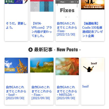
そうだ。更新し
【WIN-
自作EAのこれ
【抽選結果】
よう。
VPS.com】プラ
までとこれから
Cradle 100名様
-Fixes-
ン内容が変わっ
達成記念プレゼ
[2022/11/30]
てました。
ント企画
New Posts
最新記事 -
-
Sexif
自作EAのこれ
自作EAのこれ
自作EAのこれ
までとこれから
までとこれから
までとこれから
– Sexif –
– Fixes –
– MATILDA –
[2023/09/30]
[2023/09/30]
[2023/09/30]