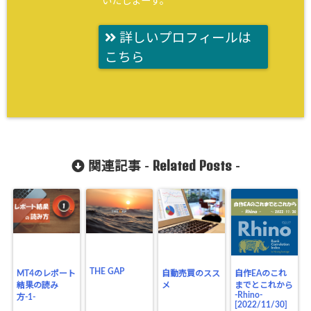
いたしまーす。
詳しいプロフィールは
こちら
Related Posts
関連記事 -
-
THE GAP
MT4のレポート
自動売買のスス
自作EAのこれ
結果の読み
メ
までとこれから
-Rhino-
方-1-
[2022/11/30]