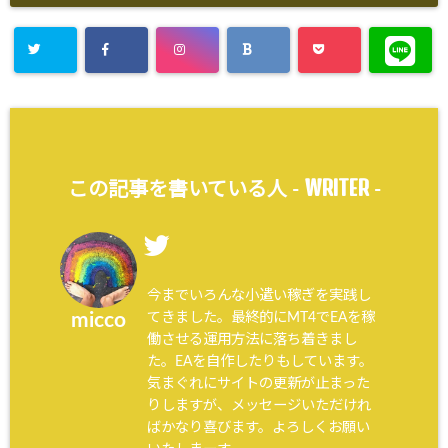
WRITER
この記事を書いている人 -
-
今までいろんな小遣い稼ぎを実践し
てきました。最終的にMT4でEAを稼
micco
働させる運用方法に落ち着きまし
た。EAを自作したりもしています。
気まぐれにサイトの更新が止まった
りしますが、メッセージいただけれ
ばかなり喜びます。よろしくお願い