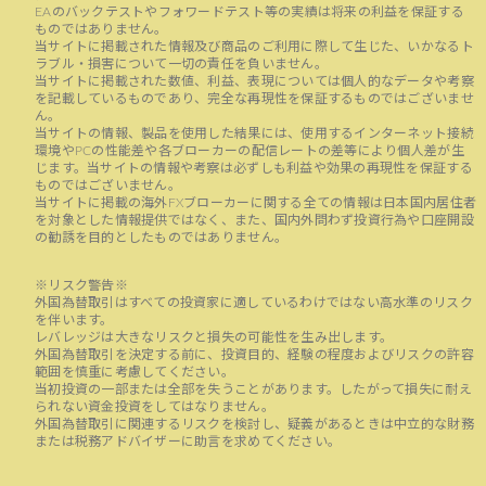
EAのバックテストやフォワードテスト等の実績は将来の利益を保証する
ものではありません。
当サイトに掲載された情報及び商品のご利用に際して生じた、いかなるト
ラブル・損害について一切の責任を負いません。
当サイトに掲載された数値、利益、表現については個人的なデータや考察
を記載しているものであり、完全な再現性を保証するものではございませ
ん。
当サイトの情報、製品を使用した結果には、使用するインターネット接続
環境やPCの性能差や各ブローカーの配信レートの差等により個人差が生
じます。当サイトの情報や考察は必ずしも利益や効果の再現性を保証する
ものではございません。
当サイトに掲載の海外FXブローカーに関する全ての情報は日本国内居住者
を対象とした情報提供ではなく、また、国内外問わず投資行為や口座開設
の勧誘を目的としたものではありません。
※リスク警告※
外国為替取引はすべての投資家に適しているわけではない高水準のリスク
を伴います。
レバレッジは大きなリスクと損失の可能性を生み出します。
外国為替取引を決定する前に、投資目的、経験の程度およびリスクの許容
範囲を慎重に考慮してください。
当初投資の一部または全部を失うことがあります。したがって損失に耐え
られない資金投資をしてはなりません。
外国為替取引に関連するリスクを検討し、疑義があるときは中立的な財務
または税務アドバイザーに助言を求めてください。