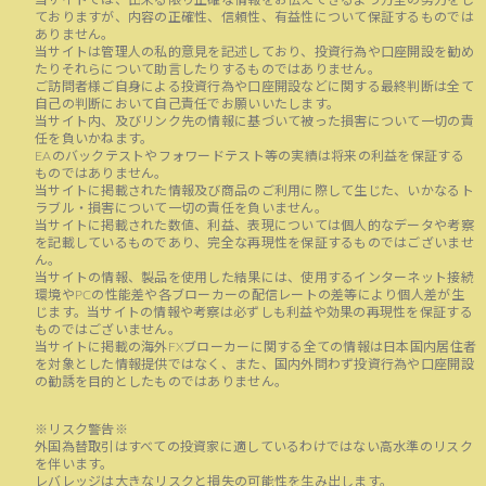
当サイトでは、出来る限り正確な情報をお伝えできるよう万全の努力をし
ておりますが、内容の正確性、信頼性、有益性について保証するものでは
ありません。
当サイトは管理人の私的意見を記述しており、投資行為や口座開設を勧め
たりそれらについて助言したりするものではありません。
ご訪問者様ご自身による投資行為や口座開設などに関する最終判断は全て
自己の判断において自己責任でお願いいたします。
当サイト内、及びリンク先の情報に基づいて被った損害について一切の責
任を負いかねます。
EAのバックテストやフォワードテスト等の実績は将来の利益を保証する
ものではありません。
当サイトに掲載された情報及び商品のご利用に際して生じた、いかなるト
ラブル・損害について一切の責任を負いません。
当サイトに掲載された数値、利益、表現については個人的なデータや考察
を記載しているものであり、完全な再現性を保証するものではございませ
ん。
当サイトの情報、製品を使用した結果には、使用するインターネット接続
環境やPCの性能差や各ブローカーの配信レートの差等により個人差が生
じます。当サイトの情報や考察は必ずしも利益や効果の再現性を保証する
ものではございません。
当サイトに掲載の海外FXブローカーに関する全ての情報は日本国内居住者
を対象とした情報提供ではなく、また、国内外問わず投資行為や口座開設
の勧誘を目的としたものではありません。
※リスク警告※
外国為替取引はすべての投資家に適しているわけではない高水準のリスク
を伴います。
レバレッジは大きなリスクと損失の可能性を生み出します。