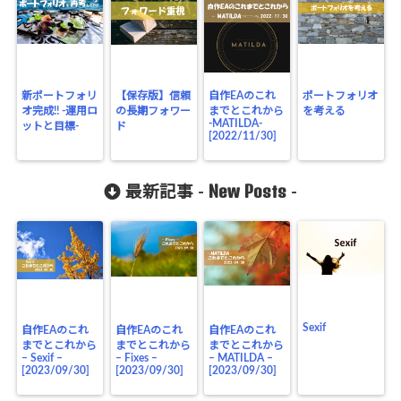
新ポートフォリ
【保存版】信頼
自作EAのこれ
ポートフォリオ
オ完成!! -運用ロ
の長期フォワー
までとこれから
を考える
-MATILDA-
ットと目標-
ド
[2022/11/30]
New Posts
最新記事 -
-
Sexif
自作EAのこれ
自作EAのこれ
自作EAのこれ
までとこれから
までとこれから
までとこれから
– Sexif –
– Fixes –
– MATILDA –
[2023/09/30]
[2023/09/30]
[2023/09/30]