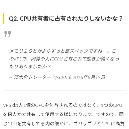
Q2. CPU共有者に占有されたりしないかな？
メモリ１Ｇとかよりずっと高スペックですねー。こ
のVPSで、同枠の人にCPU占有されて動きが鈍くなっ
たりありましたか？
— 淡水魚トレーダー (@srdstfd) 2018年8月19日
VPSは1人1個のCPUを付与されるのではなく、1つのCPU
を何人かで共有して使用する様になります。ですので、同
じCPUを共有してる内の誰かに、ゴリッゴリとCPUに高負