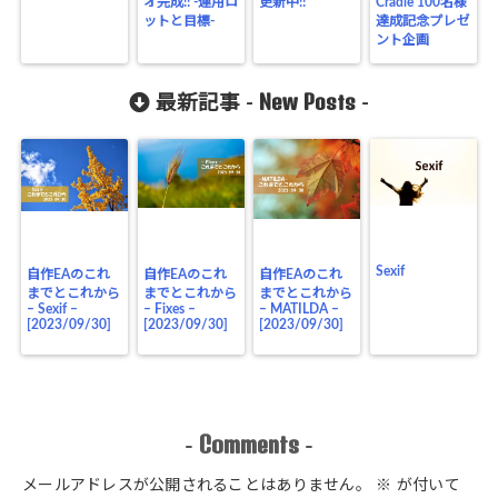
オ完成!! -運用ロ
更新中!!
Cradle 100名様
ットと目標-
達成記念プレゼ
ント企画
New Posts
最新記事 -
-
Sexif
自作EAのこれ
自作EAのこれ
自作EAのこれ
までとこれから
までとこれから
までとこれから
– Sexif –
– Fixes –
– MATILDA –
[2023/09/30]
[2023/09/30]
[2023/09/30]
Comments
-
-
メールアドレスが公開されることはありません。
※
が付いて