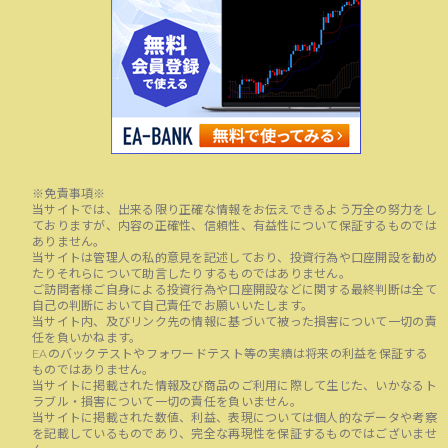
※免責事項※
当サイトでは、出来る限り正確な情報をお伝えできるよう万全の努力をし
ておりますが、内容の正確性、信頼性、有益性について保証するものでは
ありません。
当サイトは管理人の私的意見を記述しており、投資行為や口座開設を勧め
たりそれらについて助言したりするものではありません。
ご訪問者様ご自身による投資行為や口座開設などに関する最終判断は全て
自己の判断において自己責任でお願いいたします。
当サイト内、及びリンク先の情報に基づいて被った損害について一切の責
任を負いかねます。
EAのバックテストやフォワードテスト等の実績は将来の利益を保証する
ものではありません。
当サイトに掲載された情報及び商品のご利用に際して生じた、いかなるト
ラブル・損害について一切の責任を負いません。
当サイトに掲載された数値、利益、表現については個人的なデータや考察
を記載しているものであり、完全な再現性を保証するものではございませ