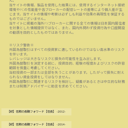
ん。
当サイトの情報、製品を使用した結果には、使用するインターネット接続
環境やPCの性能差や各ブローカーの配信レートの差等により個人差が生
じます。当サイトの情報や考察は必ずしも利益や効果の再現性を保証する
ものではございません。
当サイトに掲載の海外FXブローカーに関する全ての情報は日本国内居住者
を対象とした情報提供ではなく、また、国内外問わず投資行為や口座開設
の勧誘を目的としたものではありません。
※リスク警告※
外国為替取引はすべての投資家に適しているわけではない高水準のリスク
を伴います。
レバレッジは大きなリスクと損失の可能性を生み出します。
外国為替取引を決定する前に、投資目的、経験の程度およびリスクの許容
範囲を慎重に考慮してください。
当初投資の一部または全部を失うことがあります。したがって損失に耐え
られない資金投資をしてはなりません。
外国為替取引に関連するリスクを検討し、疑義があるときは中立的な財務
または税務アドバイザーに助言を求めてください。
【続】信頼の長期フォワード【信長】 -2012-
【続】信頼の長期フォワード【信長】 -2014-