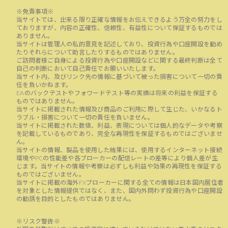
※免責事項※
当サイトでは、出来る限り正確な情報をお伝えできるよう万全の努力をし
ておりますが、内容の正確性、信頼性、有益性について保証するものでは
ありません。
当サイトは管理人の私的意見を記述しており、投資行為や口座開設を勧め
たりそれらについて助言したりするものではありません。
ご訪問者様ご自身による投資行為や口座開設などに関する最終判断は全て
自己の判断において自己責任でお願いいたします。
当サイト内、及びリンク先の情報に基づいて被った損害について一切の責
任を負いかねます。
EAのバックテストやフォワードテスト等の実績は将来の利益を保証する
ものではありません。
当サイトに掲載された情報及び商品のご利用に際して生じた、いかなるト
ラブル・損害について一切の責任を負いません。
当サイトに掲載された数値、利益、表現については個人的なデータや考察
を記載しているものであり、完全な再現性を保証するものではございませ
ん。
当サイトの情報、製品を使用した結果には、使用するインターネット接続
環境やPCの性能差や各ブローカーの配信レートの差等により個人差が生
じます。当サイトの情報や考察は必ずしも利益や効果の再現性を保証する
ものではございません。
当サイトに掲載の海外FXブローカーに関する全ての情報は日本国内居住者
を対象とした情報提供ではなく、また、国内外問わず投資行為や口座開設
の勧誘を目的としたものではありません。
※リスク警告※