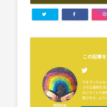
この記事を
今までいろんな
させる運用方法
れにサイトの更
喜びます。よろ
micco