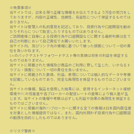
※免責事項※
当サイトでは、出来る限り正確な情報をお伝えできるよう万全の努力をし
ておりますが、内容の正確性、信頼性、有益性について保証するものでは
ありません。
当サイトは管理人の私的意見を記述しており、投資行為や口座開設を勧め
たりそれらについて助言したりするものではありません。
ご訪問者様ご自身による投資行為や口座開設などに関する最終判断は全て
自己の判断において自己責任でお願いいたします。
当サイト内、及びリンク先の情報に基づいて被った損害について一切の責
任を負いかねます。
EAのバックテストやフォワードテスト等の実績は将来の利益を保証する
ものではありません。
当サイトに掲載された情報及び商品のご利用に際して生じた、いかなるト
ラブル・損害について一切の責任を負いません。
当サイトに掲載された数値、利益、表現については個人的なデータや考察
を記載しているものであり、完全な再現性を保証するものではございませ
ん。
当サイトの情報、製品を使用した結果には、使用するインターネット接続
環境やPCの性能差や各ブローカーの配信レートの差等により個人差が生
じます。当サイトの情報や考察は必ずしも利益や効果の再現性を保証する
ものではございません。
当サイトに掲載の海外FXブローカーに関する全ての情報は日本国内居住者
を対象とした情報提供ではなく、また、国内外問わず投資行為や口座開設
の勧誘を目的としたものではありません。
※リスク警告※