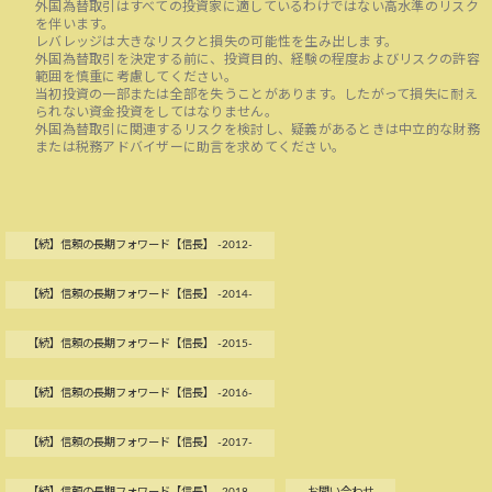
外国為替取引はすべての投資家に適しているわけではない高水準のリスク
を伴います。
レバレッジは大きなリスクと損失の可能性を生み出します。
外国為替取引を決定する前に、投資目的、経験の程度およびリスクの許容
範囲を慎重に考慮してください。
当初投資の一部または全部を失うことがあります。したがって損失に耐え
られない資金投資をしてはなりません。
外国為替取引に関連するリスクを検討し、疑義があるときは中立的な財務
または税務アドバイザーに助言を求めてください。
【続】信頼の長期フォワード【信長】 -2012-
【続】信頼の長期フォワード【信長】 -2014-
【続】信頼の長期フォワード【信長】 -2015-
【続】信頼の長期フォワード【信長】 -2016-
【続】信頼の長期フォワード【信長】 -2017-