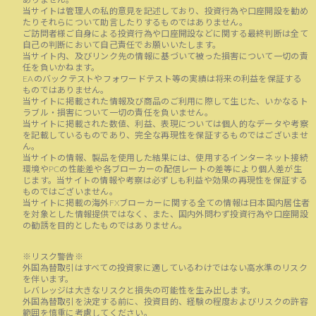
当サイトは管理人の私的意見を記述しており、投資行為や口座開設を勧め
たりそれらについて助言したりするものではありません。
ご訪問者様ご自身による投資行為や口座開設などに関する最終判断は全て
自己の判断において自己責任でお願いいたします。
当サイト内、及びリンク先の情報に基づいて被った損害について一切の責
任を負いかねます。
EAのバックテストやフォワードテスト等の実績は将来の利益を保証する
ものではありません。
当サイトに掲載された情報及び商品のご利用に際して生じた、いかなるト
ラブル・損害について一切の責任を負いません。
当サイトに掲載された数値、利益、表現については個人的なデータや考察
を記載しているものであり、完全な再現性を保証するものではございませ
ん。
当サイトの情報、製品を使用した結果には、使用するインターネット接続
環境やPCの性能差や各ブローカーの配信レートの差等により個人差が生
じます。当サイトの情報や考察は必ずしも利益や効果の再現性を保証する
ものではございません。
当サイトに掲載の海外FXブローカーに関する全ての情報は日本国内居住者
を対象とした情報提供ではなく、また、国内外問わず投資行為や口座開設
の勧誘を目的としたものではありません。
※リスク警告※
外国為替取引はすべての投資家に適しているわけではない高水準のリスク
を伴います。
レバレッジは大きなリスクと損失の可能性を生み出します。
外国為替取引を決定する前に、投資目的、経験の程度およびリスクの許容
範囲を慎重に考慮してください。