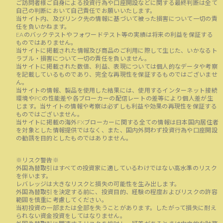
ご訪問者様ご自身による投資行為や口座開設などに関する最終判断は全て
自己の判断において自己責任でお願いいたします。
当サイト内、及びリンク先の情報に基づいて被った損害について一切の責
任を負いかねます。
EAのバックテストやフォワードテスト等の実績は将来の利益を保証する
ものではありません。
当サイトに掲載された情報及び商品のご利用に際して生じた、いかなるト
ラブル・損害について一切の責任を負いません。
当サイトに掲載された数値、利益、表現については個人的なデータや考察
を記載しているものであり、完全な再現性を保証するものではございませ
ん。
当サイトの情報、製品を使用した結果には、使用するインターネット接続
環境やPCの性能差や各ブローカーの配信レートの差等により個人差が生
じます。当サイトの情報や考察は必ずしも利益や効果の再現性を保証する
ものではございません。
当サイトに掲載の海外FXブローカーに関する全ての情報は日本国内居住者
を対象とした情報提供ではなく、また、国内外問わず投資行為や口座開設
の勧誘を目的としたものではありません。
※リスク警告※
外国為替取引はすべての投資家に適しているわけではない高水準のリスク
を伴います。
レバレッジは大きなリスクと損失の可能性を生み出します。
外国為替取引を決定する前に、投資目的、経験の程度およびリスクの許容
範囲を慎重に考慮してください。
当初投資の一部または全部を失うことがあります。したがって損失に耐え
られない資金投資をしてはなりません。