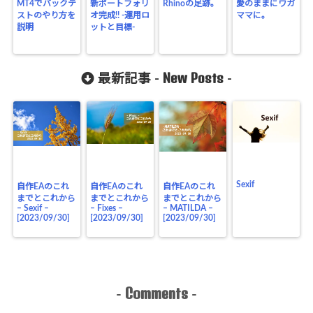
MT4でバックテ
新ポートフォリ
Rhinoの足跡。
愛のままにワガ
ストのやり方を
オ完成!! -運用ロ
ママに。
説明
ットと目標-
New Posts
最新記事 -
-
Sexif
自作EAのこれ
自作EAのこれ
自作EAのこれ
までとこれから
までとこれから
までとこれから
– Sexif –
– Fixes –
– MATILDA –
[2023/09/30]
[2023/09/30]
[2023/09/30]
Comments
-
-