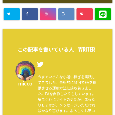
WRITER
この記事を書いている人 -
-
今までいろんな小遣い稼ぎを実践し
てきました。最終的にMT4でEAを稼
micco
働させる運用方法に落ち着きまし
た。EAを自作したりもしています。
気まぐれにサイトの更新が止まった
りしますが、メッセージいただけれ
ばかなり喜びます。よろしくお願い