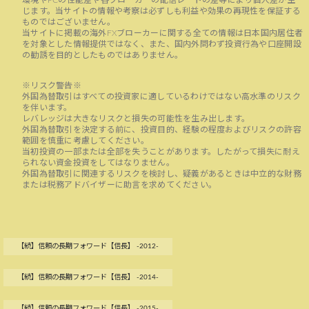
環境やPCの性能差や各ブローカーの配信レートの差等により個人差が生
じます。当サイトの情報や考察は必ずしも利益や効果の再現性を保証する
ものではございません。
当サイトに掲載の海外FXブローカーに関する全ての情報は日本国内居住者
を対象とした情報提供ではなく、また、国内外問わず投資行為や口座開設
の勧誘を目的としたものではありません。
※リスク警告※
外国為替取引はすべての投資家に適しているわけではない高水準のリスク
を伴います。
レバレッジは大きなリスクと損失の可能性を生み出します。
外国為替取引を決定する前に、投資目的、経験の程度およびリスクの許容
範囲を慎重に考慮してください。
当初投資の一部または全部を失うことがあります。したがって損失に耐え
られない資金投資をしてはなりません。
外国為替取引に関連するリスクを検討し、疑義があるときは中立的な財務
または税務アドバイザーに助言を求めてください。
【続】信頼の長期フォワード【信長】 -2012-
【続】信頼の長期フォワード【信長】 -2014-
【続】信頼の長期フォワード【信長】 -2015-