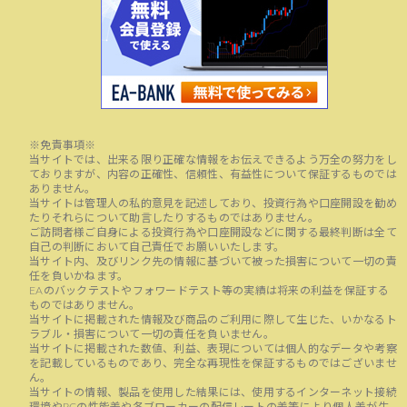
※免責事項※
当サイトでは、出来る限り正確な情報をお伝えできるよう万全の努力をし
ておりますが、内容の正確性、信頼性、有益性について保証するものでは
ありません。
当サイトは管理人の私的意見を記述しており、投資行為や口座開設を勧め
たりそれらについて助言したりするものではありません。
ご訪問者様ご自身による投資行為や口座開設などに関する最終判断は全て
自己の判断において自己責任でお願いいたします。
当サイト内、及びリンク先の情報に基づいて被った損害について一切の責
任を負いかねます。
EAのバックテストやフォワードテスト等の実績は将来の利益を保証する
ものではありません。
当サイトに掲載された情報及び商品のご利用に際して生じた、いかなるト
ラブル・損害について一切の責任を負いません。
当サイトに掲載された数値、利益、表現については個人的なデータや考察
を記載しているものであり、完全な再現性を保証するものではございませ
ん。
当サイトの情報、製品を使用した結果には、使用するインターネット接続